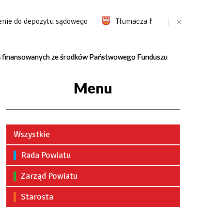
 do depozytu sądowego
Tłumacza Migam
Portal pr
dań finansowanych ze środków Państwowego Funduszu
Menu
Wszystkie
Rada Powiatu
Zarząd Powiatu
Starosta