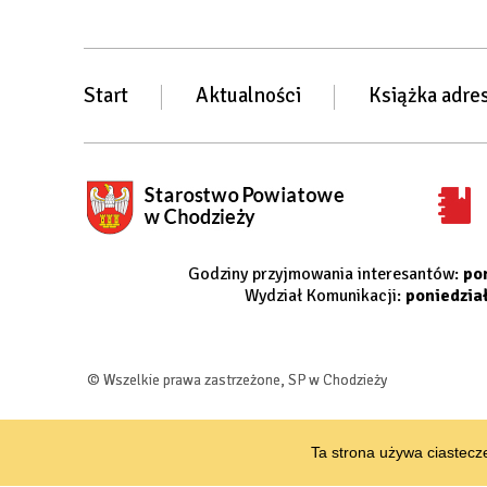
Start
Aktualności
Książka adre
Godziny przyjmowania interesantów:
po
Wydział Komunikacji:
poniedzia
© Wszelkie prawa zastrzeżone, SP w Chodzieży
Ta strona używa ciastecze