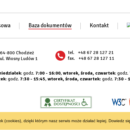
sowa
Baza dokumentów
Kontakt
tel.
+48 67 28 127 21
64-800 Chodzież
fax.
+48 67 28 127 11
ul. Wiosny Ludów 1
niedziałek
: godz.
7:00 - 16:00
,
wtorek, środa, czwartek
: godz.
łek
: godz.
7:30 - 15:45
,
wtorek, środa, czwartek:
godz.
7:30 - 
k (cookies), dzięki którym nasz serwis może działać lepiej.
Dowiedz się