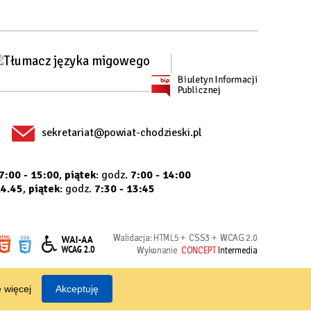
sekretariat@powiat-chodzieski.pl
7:00 - 15:00
,
piątek
: godz.
7:00 - 14:00
14.45
,
piątek
: godz.
7:30 - 13:45
Walidacja:
HTML5
+
CSS3
+
WCAG 2.0
Wykonanie
CONCEPT
Intermedia
 więcej
Akceptuję