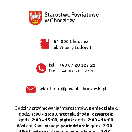
64-800 Chodzież
ul. Wiosny Ludów 1
tel.
+48 67 28 127 21
fax.
+48 67 28 127 11
sekretariat@powiat-chodzieski.pl
Godziny przyjmowania interesantów:
poniedziałek
:
godz.
7:00 - 16:00
,
wtorek, środa, czwartek
:
godz.
7:00 - 15:00
,
piątek
: godz.
7:00 - 14:00
Wydział Komunikacji:
poniedziałek
: godz.
7:30 -
15:45
,
wtorek, środa, czwartek:
godz.
7:30 -