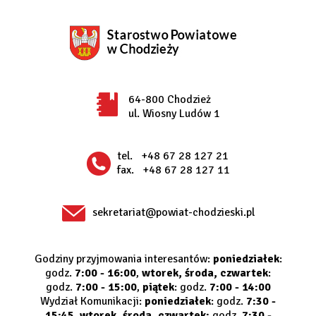
64-800 Chodzież
ul. Wiosny Ludów 1
tel.
+48 67 28 127 21
fax.
+48 67 28 127 11
sekretariat@powiat-chodzieski.pl
Godziny przyjmowania interesantów:
poniedziałek
:
godz.
7:00 - 16:00
,
wtorek, środa, czwartek
:
godz.
7:00 - 15:00
,
piątek
: godz.
7:00 - 14:00
Wydział Komunikacji:
poniedziałek
: godz.
7:30 -
15:45
,
wtorek, środa, czwartek:
godz.
7:30 -