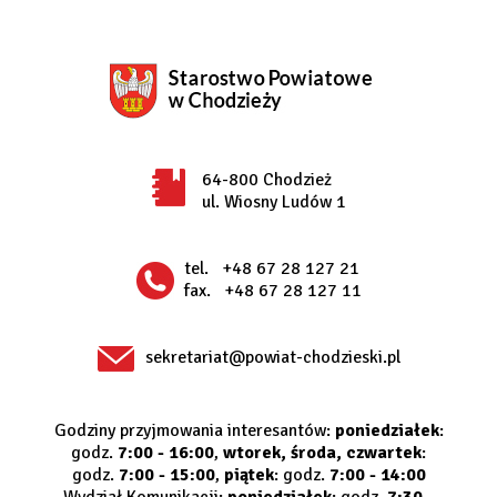
64-800 Chodzież
ul. Wiosny Ludów 1
tel.
+48 67 28 127 21
fax.
+48 67 28 127 11
sekretariat@powiat-chodzieski.pl
Godziny przyjmowania interesantów:
poniedziałek
:
godz.
7:00 - 16:00
,
wtorek, środa, czwartek
:
godz.
7:00 - 15:00
,
piątek
: godz.
7:00 - 14:00