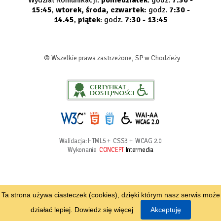
Wydział Komunikacji:
poniedziałek
: godz.
7:30 -
15:45
,
wtorek, środa, czwartek:
godz.
7:30 -
14.45
,
piątek
: godz.
7:30 - 13:45
© Wszelkie prawa zastrzeżone, SP w Chodzieży
Walidacja:
HTML5
+
CSS3
+
WCAG 2.0
Wykonanie
CONCEPT
Intermedia
Ta strona używa ciasteczek (cookies), dzięki którym nasz serwis może
działać lepiej.
Dowiedz się więcej
Akceptuję