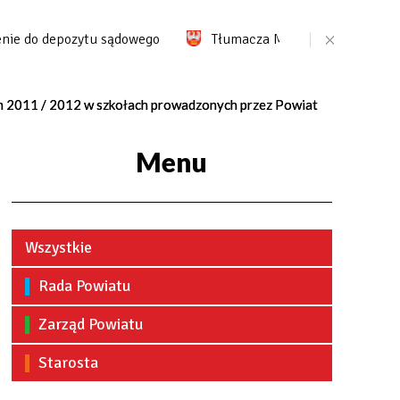
e do depozytu sądowego
Tłumacza Migam
Portal pr
nym 2011 / 2012 w szkołach prowadzonych przez Powiat
Menu
Wszystkie
Rada Powiatu
Zarząd Powiatu
Starosta