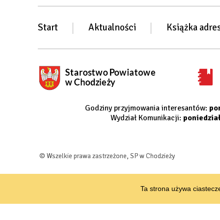
Start
Aktualności
Książka adre
Godziny przyjmowania interesantów:
po
Wydział Komunikacji:
poniedzia
© Wszelkie prawa zastrzeżone, SP w Chodzieży
Ta strona używa ciastecze