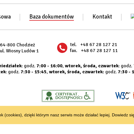
sowa
Baza dokumentów
Kontakt
tel.
+48 67 28 127 21
64-800 Chodzież
fax.
+48 67 28 127 11
ul. Wiosny Ludów 1
niedziałek
: godz.
7:00 - 16:00
,
wtorek, środa, czwartek
: godz.
łek
: godz.
7:30 - 15:45
,
wtorek, środa, czwartek:
godz.
7:30 - 
k (cookies), dzięki którym nasz serwis może działać lepiej.
Dowiedz się