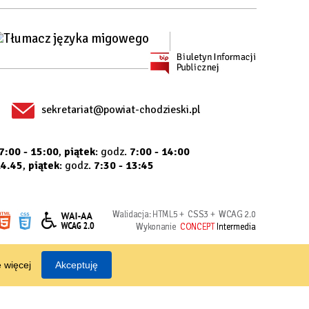
sekretariat@powiat-chodzieski.pl
7:00 - 15:00
,
piątek
: godz.
7:00 - 14:00
14.45
,
piątek
: godz.
7:30 - 13:45
Walidacja:
HTML5
+
CSS3
+
WCAG 2.0
Wykonanie
CONCEPT
Intermedia
 więcej
Akceptuję