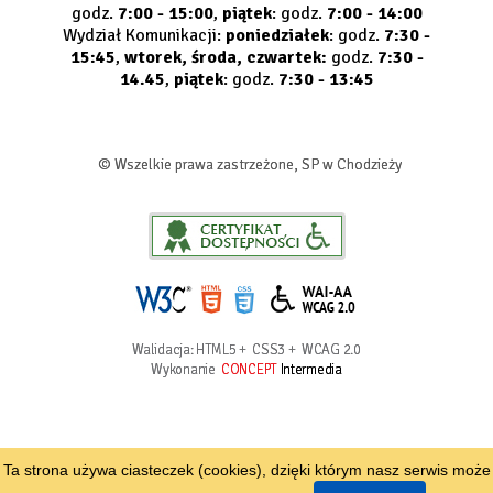
godz.
7:00 - 15:00
,
piątek
: godz.
7:00 - 14:00
Wydział Komunikacji:
poniedziałek
: godz.
7:30 -
15:45
,
wtorek, środa, czwartek:
godz.
7:30 -
14.45
,
piątek
: godz.
7:30 - 13:45
© Wszelkie prawa zastrzeżone, SP w Chodzieży
Walidacja:
HTML5
+
CSS3
+
WCAG 2.0
Wykonanie
CONCEPT
Intermedia
Ta strona używa ciasteczek (cookies), dzięki którym nasz serwis może