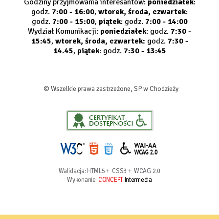
Godziny przyjmowania interesantów:
poniedziałek
:
godz.
7:00 - 16:00
,
wtorek, środa, czwartek
:
godz.
7:00 - 15:00
,
piątek
: godz.
7:00 - 14:00
Wydział Komunikacji:
poniedziałek
: godz.
7:30 -
15:45
,
wtorek, środa, czwartek:
godz.
7:30 -
14.45
,
piątek
: godz.
7:30 - 13:45
© Wszelkie prawa zastrzeżone, SP w Chodzieży
Walidacja:
HTML5
+
CSS3
+
WCAG 2.0
Wykonanie
CONCEPT
Intermedia