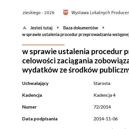
tu Chodzieskiego - 2026
Wystawa Lokalnych Producentów
Jesteś tutaj
Baza dokumentów
w sprawie ustalenia procedur przeprowadzania wstępne
w sprawie ustalenia procedur 
celowości zaciągania zobowiąz
wydatków ze środków publiczn
Uchwalający
Starosta
Kadencja
Kadencja 4
Numer
72/2014
Data podpisania
2014-11-06