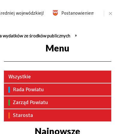
iej wojewódzkiej!
Postanowieniem z dnia 05.09.2023r. - z
ia wydatków ze środków publicznych
Menu
Wszystkie
Rada Powiatu
Zarząd Powiatu
Starosta
Najnowsze