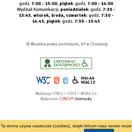
godz.
7:00 - 15:00
,
piątek
: godz.
7:00 - 14:00
Wydział Komunikacji:
poniedziałek
: godz.
7:30 -
15:45
,
wtorek, środa, czwartek:
godz.
7:30 -
14.45
,
piątek
: godz.
7:30 - 13:45
© Wszelkie prawa zastrzeżone, SP w Chodzieży
Walidacja:
HTML5
+
CSS3
+
WCAG 2.0
Wykonanie
CONCEPT
Intermedia
Ta strona używa ciasteczek (cookies), dzięki którym nasz serwis może