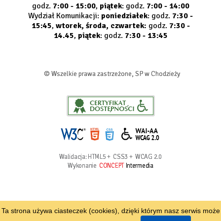
godz.
7:00 - 15:00
,
piątek
: godz.
7:00 - 14:00
Wydział Komunikacji:
poniedziałek
: godz.
7:30 -
15:45
,
wtorek, środa, czwartek:
godz.
7:30 -
14.45
,
piątek
: godz.
7:30 - 13:45
© Wszelkie prawa zastrzeżone, SP w Chodzieży
Walidacja:
HTML5
+
CSS3
+
WCAG 2.0
Wykonanie
CONCEPT
Intermedia
Ta strona używa ciasteczek (cookies), dzięki którym nasz serwis może